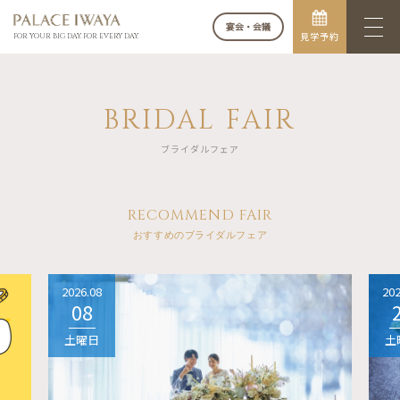
宴会・会議
見学予約
FOR YOUR BIG DAY. FOR EVERY DAY.
BRIDAL FAIR
ブライダルフェア
RECOMMEND FAIR
おすすめのブライダルフェア
2026.08
202
08
土曜日
土