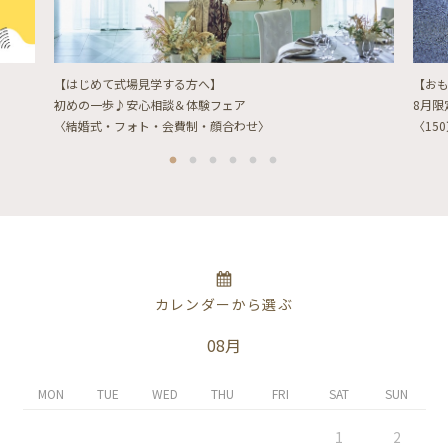
【はじめて式場見学する方へ】
【お
初めの一歩♪安心相談＆体験フェア
8月
〈結婚式・フォト・会費制・顔合わせ〉
〈15
カレンダーから選ぶ
08月
MON
TUE
WED
THU
FRI
SAT
SUN
1
2