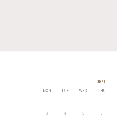
08月
MON
TUE
WED
THU
3
4
5
6