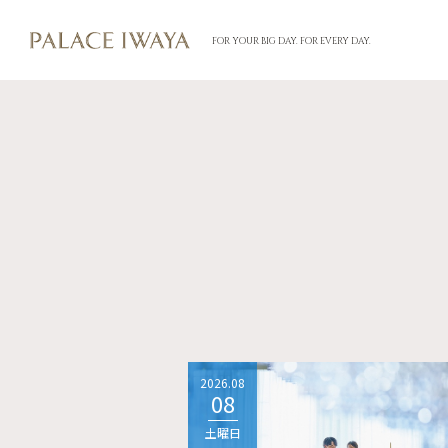
FOR YOUR BIG DAY. FOR EVERY DAY.
2026.08
08
土曜日