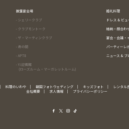
披露宴会場
婚礼料理
- シェリークラブ
ドレス & ビ
- クラブモントーク
結納・顔合わ
- ザ・マーティンクラブ
宴会・会議・
- 寿の間
パーティーレ
- APT8
ニュース & ブ
- Y.I迎賓館
(ローズルーム・マーガレットルーム)
料理のいわや
韓国フォトウェディング
キッズフォト
レンタル
会社概要
求人情報
プライバシーポリシー