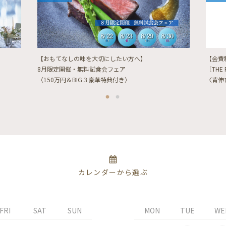
【おもてなしの味を大切にしたい方へ】
【会費
8月限定開催・無料試食会フェア
［THE 
〈150万円＆BIG３豪華特典付き〉
〈背伸
カレンダーから選ぶ
FRI
SAT
SUN
MON
TUE
WE