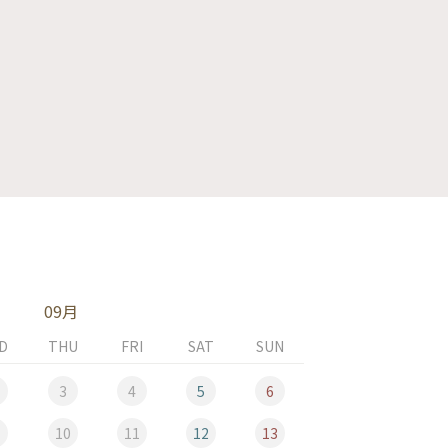
09月
D
THU
FRI
SAT
SUN
MON
3
4
5
6
10
11
12
13
5