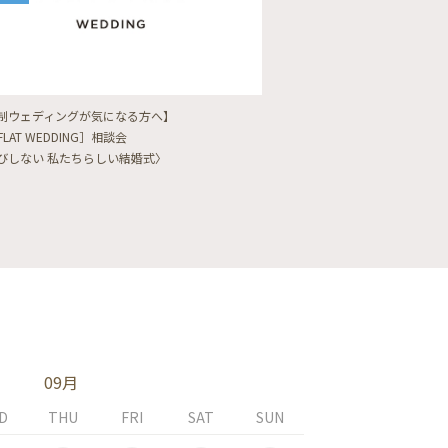
制ウェディングが気になる方へ】
【フォトウェディングをし
FLAT WEDDING］相談会
フォト婚・前撮り相談会
びしない 私たちらしい結婚式〉
〈ロケフォト/韓国フォト/
09月
D
THU
FRI
SAT
SUN
MON