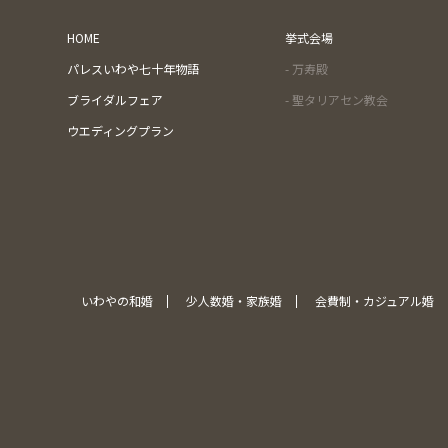
HOME
挙式会場
パレスいわや七十年物語
- 万寿殿
ブライダルフェア
- 聖タリアセン教会
ウエディングプラン
いわやの和婚
少人数婚・家族婚
会費制・カジュアル婚