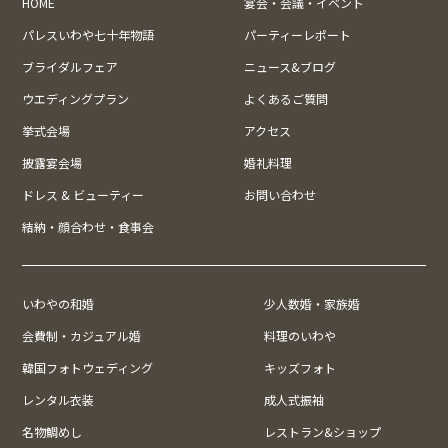
HOME
宴会・会議・イベント
パレスいわや七十年物語
パーティーレポート
ブライダルフェア
ニュース&ブログ
ウエディングプラン
よくあるご質問
挙式会場
アクセス
披露宴会場
婚礼料理
ドレス & ビューティー
お問い合わせ
結納・顔合わせ・食事会
いわやの和婚
少人数婚・家族婚
会費制・カジュアル婚
料理のいわや
韓国フォトウェディング
キッズフォト
レンタル衣装
成人式振袖
名物鯛めし
レストラン&ショップ