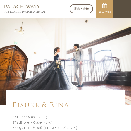
宴会・会議
見学予約
FOR YOUR BIG DAY. FOR EVERY DAY.
Eisuke & Rina
DATE:2025.02.15 (土)
STYLE:フォトウエディング
BANQUET:Y.I迎賓館 (ローズ&マーガレット)