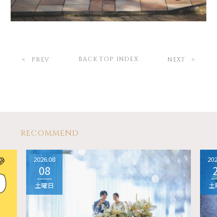
BACK TOP INDEX
PREV
NEXT
RECOMMEND
2026.08
202
08
土曜日
土