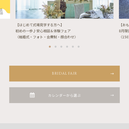
【はじめて式場見学する方へ】
【お
初めの一歩♪安心相談＆体験フェア
8月
〈結婚式・フォト・会費制・顔合わせ〉
〈15
BRIDAL FAIR
カレンダーから選ぶ