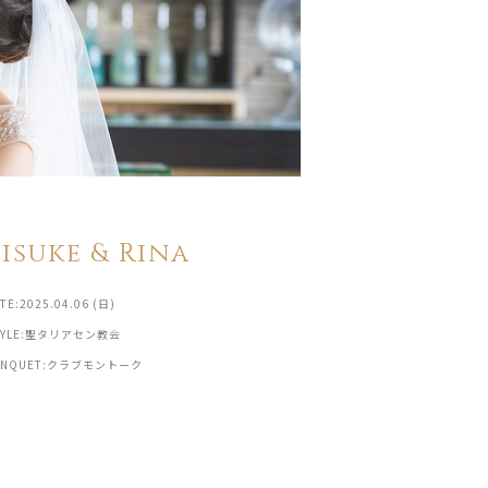
Eisuke & Rina
TE:2025.04.06 (日)
TYLE:聖タリアセン教会
ANQUET:クラブモントーク