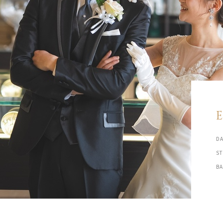
DA
S
B