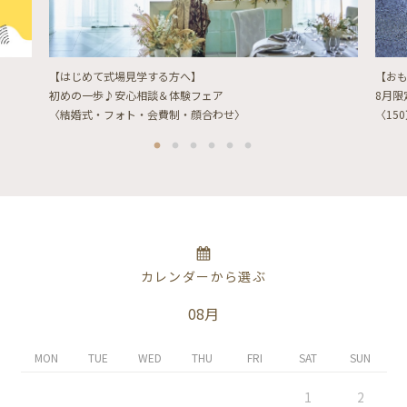
【はじめて式場見学する方へ】
【お
初めの一歩♪安心相談＆体験フェア
8月
〈結婚式・フォト・会費制・顔合わせ〉
〈15
カレンダーから選ぶ
08月
MON
TUE
WED
THU
FRI
SAT
SUN
1
2