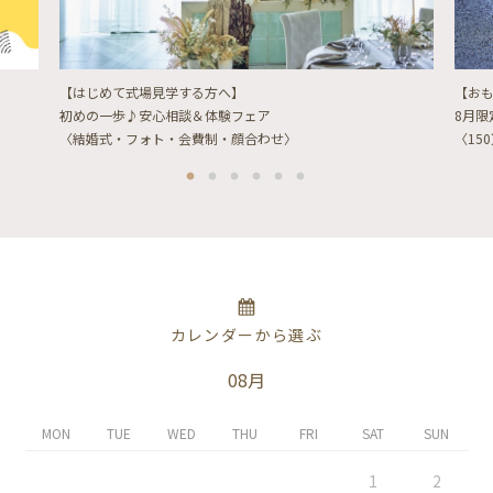
【はじめて式場見学する方へ】
【お
初めの一歩♪安心相談＆体験フェア
8月
〈結婚式・フォト・会費制・顔合わせ〉
〈15
カレンダーから選ぶ
08月
MON
TUE
WED
THU
FRI
SAT
SUN
1
2