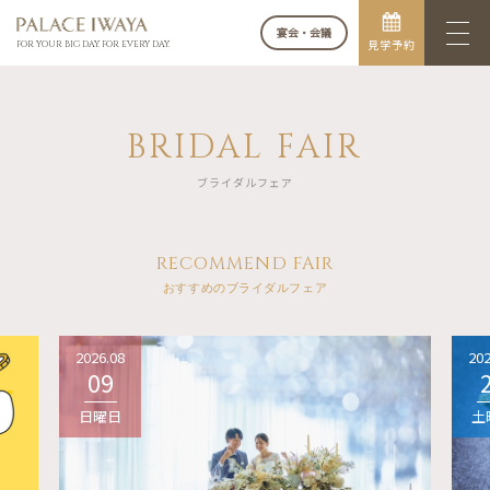
宴会・会議
見学予約
FOR YOUR BIG DAY. FOR EVERY DAY.
BRIDAL FAIR
ブライダルフェア
RECOMMEND FAIR
おすすめのブライダルフェア
2026.08
202
09
日曜日
土