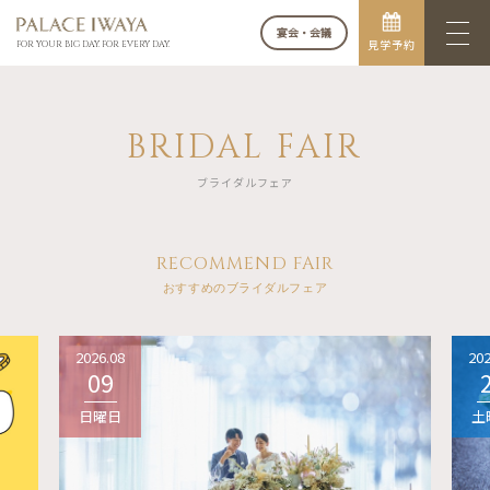
宴会・会議
見学予約
FOR YOUR BIG DAY. FOR EVERY DAY.
BRIDAL FAIR
ブライダルフェア
RECOMMEND FAIR
おすすめのブライダルフェア
2026.08
202
09
日曜日
土