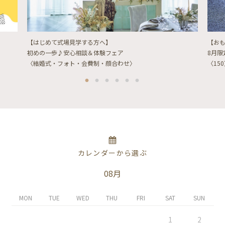
【はじめて式場見学する方へ】
【お
初めの一歩♪安心相談＆体験フェア
8月
〈結婚式・フォト・会費制・顔合わせ〉
〈15
カレンダーから選ぶ
08月
MON
TUE
WED
THU
FRI
SAT
SUN
1
2