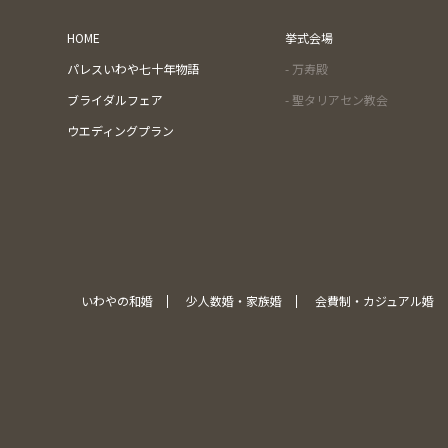
HOME
挙式会場
パレスいわや七十年物語
- 万寿殿
ブライダルフェア
- 聖タリアセン教会
ウエディングプラン
いわやの和婚
少人数婚・家族婚
会費制・カジュアル婚