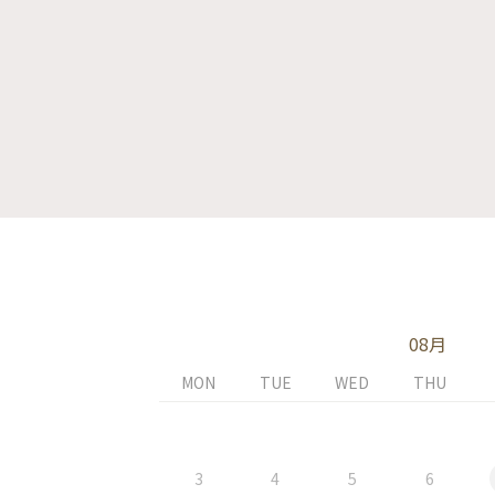
08月
MON
TUE
WED
THU
3
4
5
6