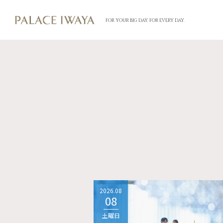
FOR YOUR BIG DAY. FOR EVERY DAY.
2026.08
08
土曜日