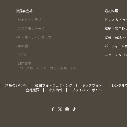
披露宴会場
婚礼料理
- シェリークラブ
ドレス & ビ
- クラブモントーク
結納・顔合わ
- ザ・マーティンクラブ
宴会・会議・
- 寿の間
パーティーレ
- APT8
ニュース & ブ
- Y.I迎賓館
(ローズルーム・マーガレットルーム)
料理のいわや
韓国フォトウェディング
キッズフォト
レンタル
会社概要
求人情報
プライバシーポリシー