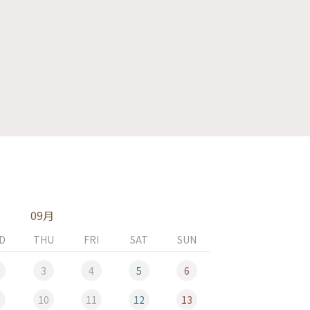
09月
D
THU
FRI
SAT
SUN
MON
3
4
5
6
10
11
12
13
5