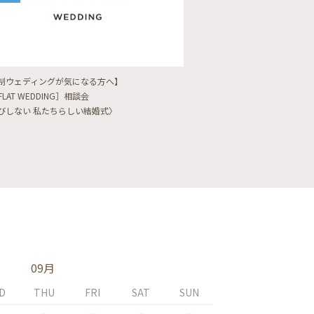
制ウェディングが気になる方へ】
【フォトウェディングをし
FLAT WEDDING］相談会
フォト婚・前撮り相談会
びしない 私たちらしい結婚式〉
〈ロケフォト/韓国フォト/
09月
D
THU
FRI
SAT
SUN
MON