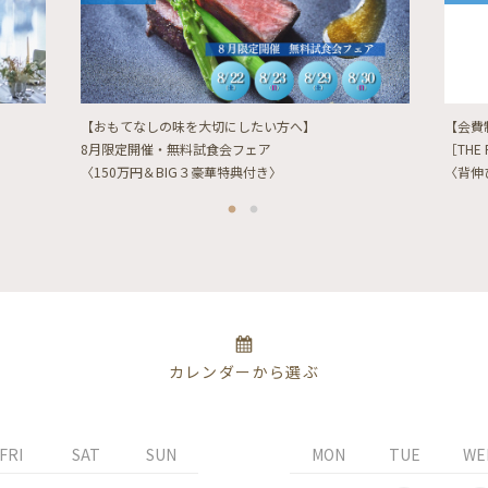
【おもてなしの味を大切にしたい方へ】
【会費
8月限定開催・無料試食会フェア
［THE 
〈150万円＆BIG３豪華特典付き〉
〈背伸
カレンダーから選ぶ
FRI
SAT
SUN
MON
TUE
WE