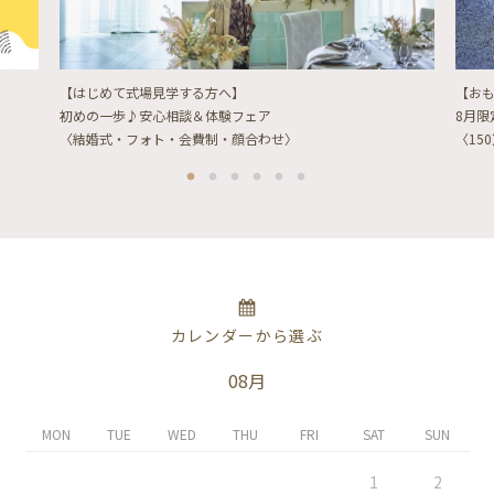
【はじめて式場見学する方へ】
【お
初めの一歩♪安心相談＆体験フェア
8月
〈結婚式・フォト・会費制・顔合わせ〉
〈15
カレンダーから選ぶ
08月
MON
TUE
WED
THU
FRI
SAT
SUN
1
2