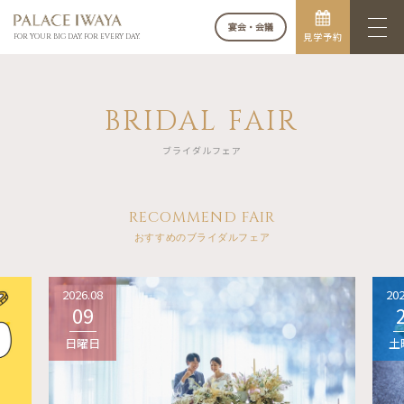
宴会・会議
見学予約
FOR YOUR BIG DAY. FOR EVERY DAY.
BRIDAL FAIR
ブライダルフェア
RECOMMEND FAIR
おすすめのブライダルフェア
2026.08
202
09
日曜日
土