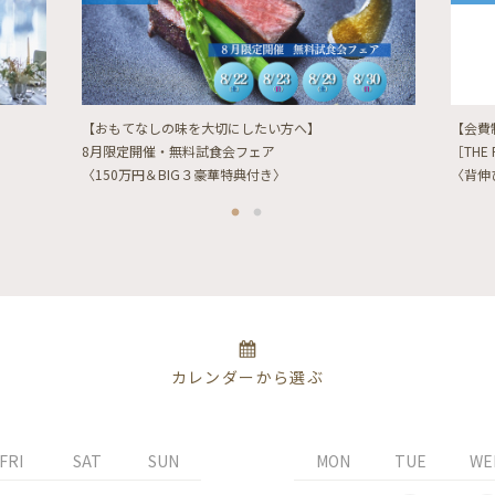
【おもてなしの味を大切にしたい方へ】
【会費
8月限定開催・無料試食会フェア
［THE 
〈150万円＆BIG３豪華特典付き〉
〈背伸
カレンダーから選ぶ
FRI
SAT
SUN
MON
TUE
WE