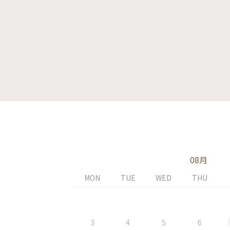
08月
MON
TUE
WED
THU
3
4
5
6