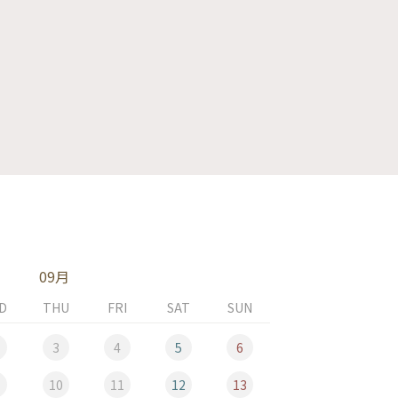
09月
D
THU
FRI
SAT
SUN
MON
3
4
5
6
10
11
12
13
5