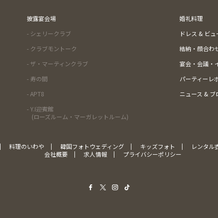
披露宴会場
婚礼料理
- シェリークラブ
ドレス & ビ
- クラブモントーク
結納・顔合わ
- ザ・マーティンクラブ
宴会・会議・
- 寿の間
パーティーレ
- APT8
ニュース & ブ
- Y.I迎賓館
(ローズルーム・マーガレットルーム)
料理のいわや
韓国フォトウェディング
キッズフォト
レンタル
会社概要
求人情報
プライバシーポリシー