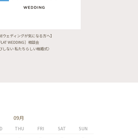
制ウェディングが気になる方へ】
【フォトウェディングをし
FLAT WEDDING］相談会
フォト婚・前撮り相談会
びしない 私たちらしい結婚式〉
〈ロケフォト/韓国フォト/
09月
D
THU
FRI
SAT
SUN
MON