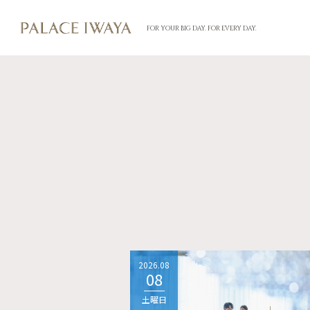
FOR YOUR BIG DAY. FOR EVERY DAY.
2026.08
08
土曜日