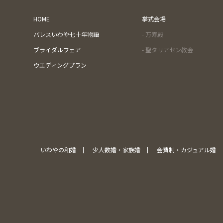
HOME
挙式会場
パレスいわや七十年物語
- 万寿殿
ブライダルフェア
- 聖タリアセン教会
ウエディングプラン
いわやの和婚
少人数婚・家族婚
会費制・カジュアル婚