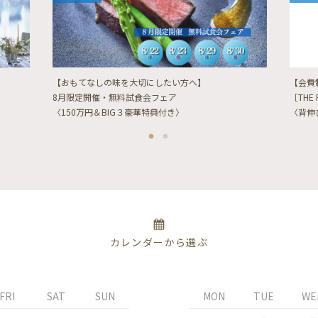
【おもてなしの味を大切にしたい方へ】
【会費
8月限定開催・無料試食会フェア
［THE 
〈150万円＆BIG３豪華特典付き〉
〈背伸
カレンダーから選ぶ
FRI
SAT
SUN
MON
TUE
WE