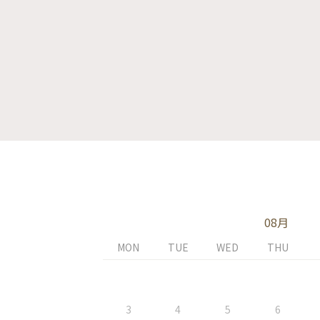
08月
MON
TUE
WED
THU
3
4
5
6