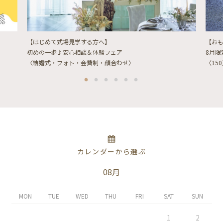
【はじめて式場見学する方へ】
【お
初めの一歩♪安心相談＆体験フェア
8月
〈結婚式・フォト・会費制・顔合わせ〉
〈15
カレンダーから選ぶ
08月
MON
TUE
WED
THU
FRI
SAT
SUN
1
2