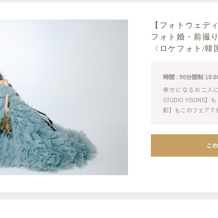
【フォトウェデ
フォト婚・前撮
〈ロケフォト/韓
時間 : 90分間制 10:00 / 
幸せになるお二人
STUDIO YISO
影】もこのフェアで
この