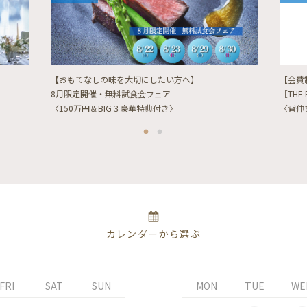
【おもてなしの味を大切にしたい方へ】
【会費
8月限定開催・無料試食会フェア
［THE 
〈150万円＆BIG３豪華特典付き〉
〈背伸
カレンダーから選ぶ
FRI
SAT
SUN
MON
TUE
WE