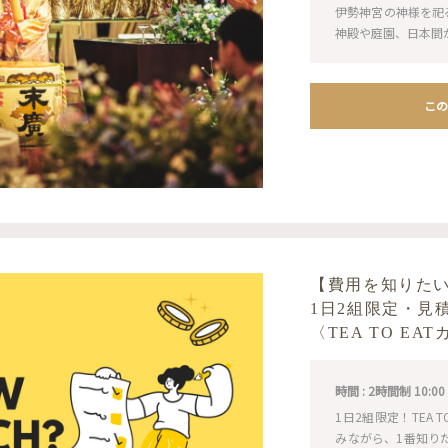
伊勢神宮の神様を祀
神殿や庭園、日本間
この
【費用を知りた
1日2組限定・見
〈TEA TO E
時間 : 2時間制 10:00 / 1
1日2組限定！TEA
みながら、1番知り