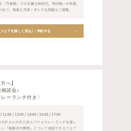
る「万寿殿」での荘厳な神前式。市内唯一の本格
があり、和装も充実！オトナな和婚をご提案。
フェアを詳しく見る/・予約する
い方へ】
積相談会♪
ATカレーランチ付き〉
1:00 / 13:00 / 14:00 / 16:00 / 17:00
 TO EATさんの大人気スパイスカレーランチを楽し
たい「結婚式の費用」について相談できるフェア