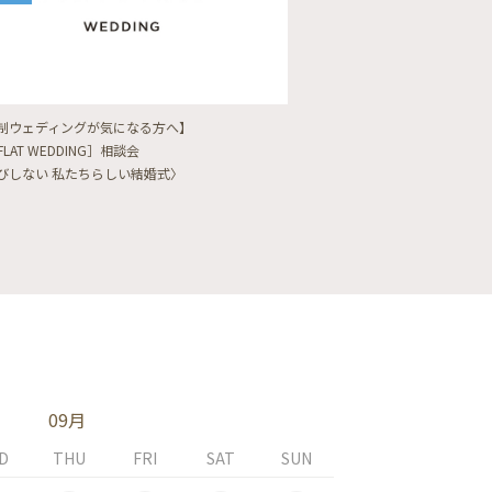
制ウェディングが気になる方へ】
【フォトウェディングをし
FLAT WEDDING］相談会
フォト婚・前撮り相談会
びしない 私たちらしい結婚式〉
〈ロケフォト/韓国フォト/
09月
D
THU
FRI
SAT
SUN
MON