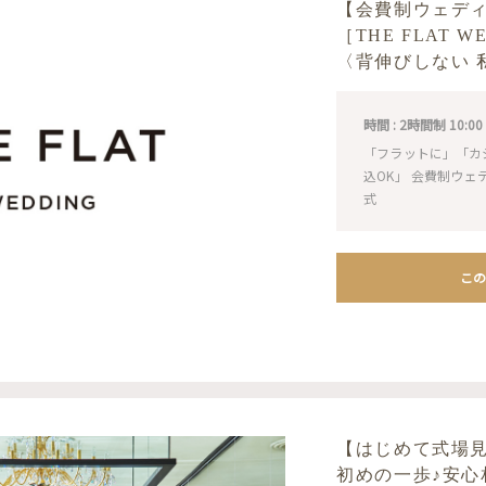
【会費制ウェデ
［THE FLAT 
〈背伸びしない 
時間 : 2時間制 10:00 / 1
「フラットに」「カ
込OK」 会費制ウ
式
この
【はじめて式場
初めの一歩♪安心