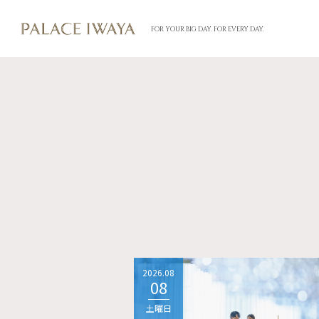
FOR YOUR BIG DAY. FOR EVERY DAY.
2026.08
08
土曜日