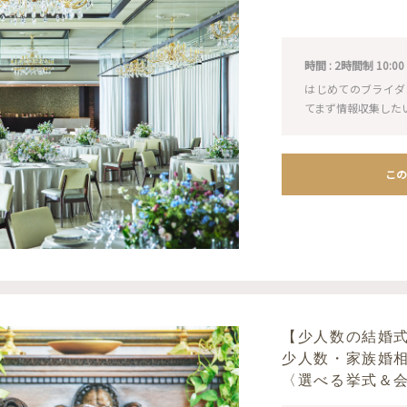
時間 : 2時間制 10:00 / 1
はじめてのブライダ
てまず情報収集した
この
【少人数の結婚
少人数・家族婚
〈選べる挙式＆