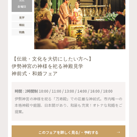
金曜日
見学
相談
特典
【伝統・文化を大切にしたい方へ】
伊勢神宮の神様を祀る神殿見学
神前式・和婚フェア
時間 : 2時間制 10:00 / 11:00 / 13:00 / 14:00 / 16:00 / 18:00
伊勢神宮の神様を祀る「万寿殿」での荘厳な神前式。市内唯一の
本格神殿や庭園、日本間があり、和装も充実！オトナな和婚をご
提案。
このフェアを詳しく見る/・予約する