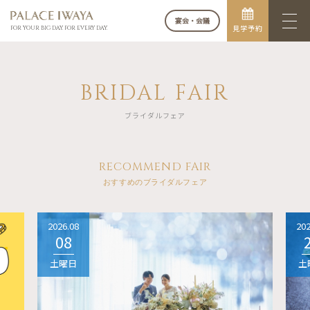
宴会・会議
見学予約
FOR YOUR BIG DAY. FOR EVERY DAY.
BRIDAL FAIR
ブライダルフェア
RECOMMEND FAIR
おすすめのブライダルフェア
2026.08
202
08
土曜日
土