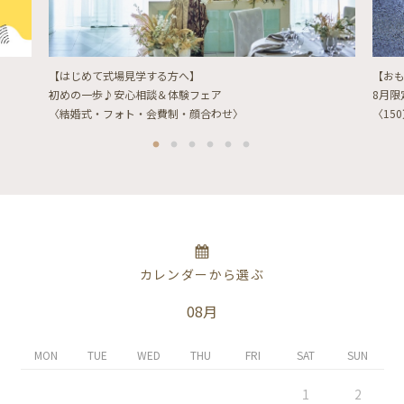
【はじめて式場見学する方へ】
【お
初めの一歩♪安心相談＆体験フェア
8月
〈結婚式・フォト・会費制・顔合わせ〉
〈15
カレンダーから選ぶ
08月
MON
TUE
WED
THU
FRI
SAT
SUN
1
2