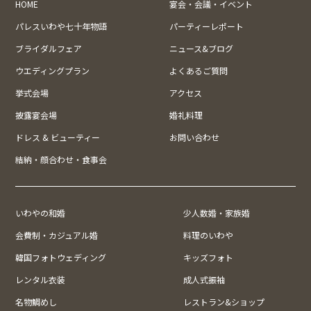
HOME
宴会・会議・イベント
パレスいわや七十年物語
パーティーレポート
ブライダルフェア
ニュース&ブログ
ウエディングプラン
よくあるご質問
挙式会場
アクセス
披露宴会場
婚礼料理
ドレス & ビューティー
お問い合わせ
結納・顔合わせ・食事会
いわやの和婚
少人数婚・家族婚
会費制・カジュアル婚
料理のいわや
韓国フォトウェディング
キッズフォト
レンタル衣装
成人式振袖
名物鯛めし
レストラン&ショップ