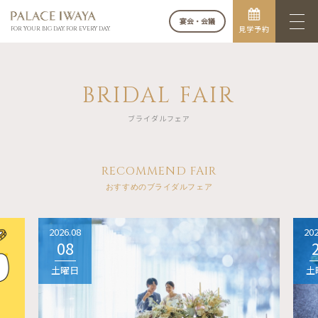
宴会・会議
見学予約
FOR YOUR BIG DAY. FOR EVERY DAY.
BRIDAL FAIR
ブライダルフェア
RECOMMEND FAIR
おすすめのブライダルフェア
2026.08
202
08
土曜日
土