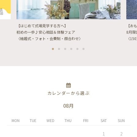
【はじめて式場見学する方へ】
【お
初めの一歩♪安心相談＆体験フェア
8月
〈結婚式・フォト・会費制・顔合わせ〉
〈15
カレンダーから選ぶ
08月
MON
TUE
WED
THU
FRI
SAT
SUN
1
2