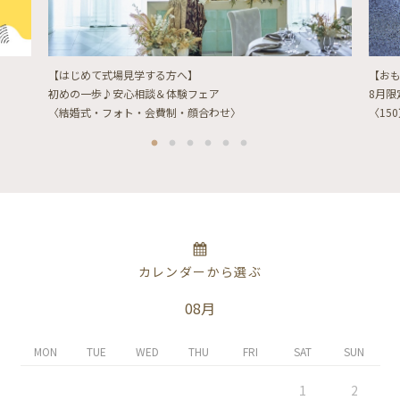
【はじめて式場見学する方へ】
【お
初めの一歩♪安心相談＆体験フェア
8月
〈結婚式・フォト・会費制・顔合わせ〉
〈15
カレンダーから選ぶ
08月
MON
TUE
WED
THU
FRI
SAT
SUN
1
2