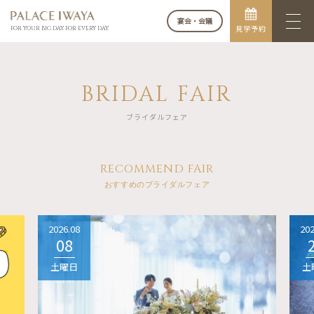
宴会・会議
見学予約
FOR YOUR BIG DAY. FOR EVERY DAY.
BRIDAL FAIR
ブライダルフェア
RECOMMEND FAIR
おすすめのブライダルフェア
2026.08
202
08
土曜日
土