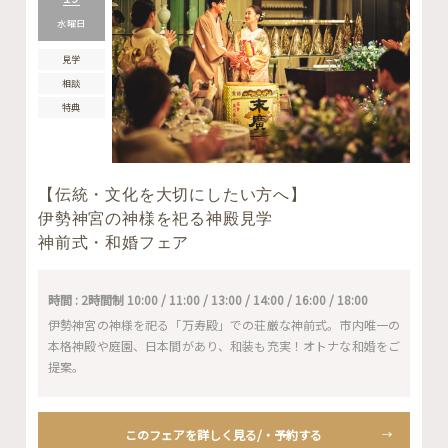
水曜日
見学
相談
特典
【伝統・文化を大切にしたい方へ】
伊勢神宮の神様を祀る神殿見学
神前式・和婚フェア
時間 : 2時間制 10:00 / 11:00 / 13:00 / 14:00 / 16:00 / 18:00
伊勢神宮の神様を祀る「万寿殿」での荘厳な神前式。市内唯一の
本格神殿や庭園、日本間があり、和装も充実！オトナな和婚をご
提案。
このフェアを詳しく見る/・予約する