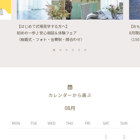
【はじめて式場見学する方へ】
【お
初めの一歩♪安心相談＆体験フェア
8月
〈結婚式・フォト・会費制・顔合わせ〉
〈15
カレンダーから選ぶ
08月
MON
TUE
WED
THU
FRI
SAT
SUN
1
2