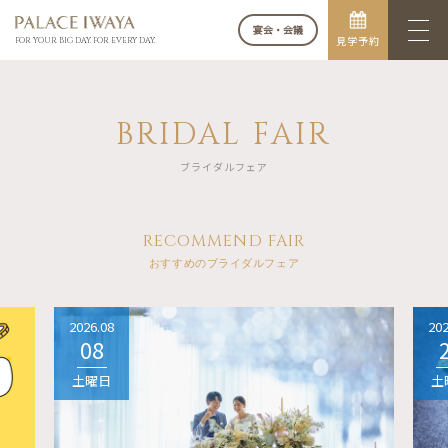
宴会・会議
見学予約
FOR YOUR BIG DAY. FOR EVERY DAY.
BRIDAL FAIR
ブライダルフェア
RECOMMEND FAIR
おすすめのブライダルフェア
2026.08
202
08
土曜日
土