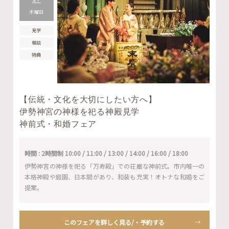
木曜日
見学
相談
特典
【伝統・文化を大切にしたい方へ】
伊勢神宮の神様を祀る神殿見学
神前式・和婚フェア
時間 : 2時間制 10:00 / 11:00 / 13:00 / 14:00 / 16:00 / 18:00
伊勢神宮の神様を祀る「万寿殿」での荘厳な神前式。市内唯一の
本格神殿や庭園、日本間があり、和装も充実！オトナな和婚をご
提案。
このフェアを詳しく見る/・予約する