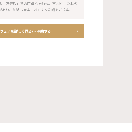
る「万寿殿」での荘厳な神前式。市内唯一の本格
があり、和装も充実！オトナな和婚をご提案。
フェアを詳しく見る/・予約する