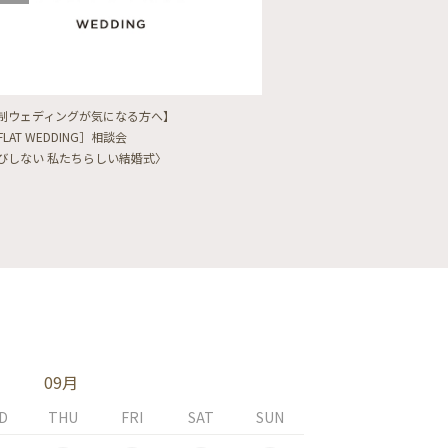
制ウェディングが気になる方へ】
【フォトウェディングをし
FLAT WEDDING］相談会
フォト婚・前撮り相談会
びしない 私たちらしい結婚式〉
〈ロケフォト/韓国フォト/
09月
D
THU
FRI
SAT
SUN
MON