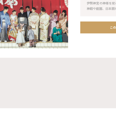
伊勢神宮の神様を祀
神殿や庭園、日本間
この