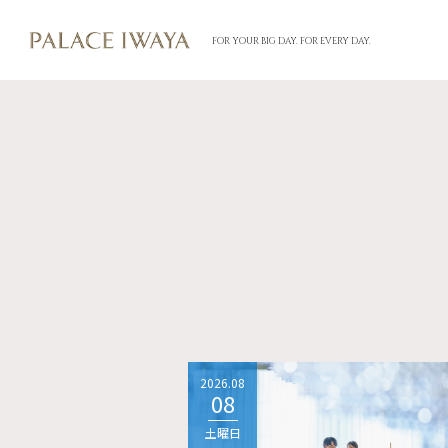
FOR YOUR BIG DAY. FOR EVERY DAY.
2026.08
08
土曜日