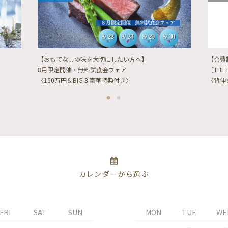
【おもてなしの味を大切にしたい方へ】
【会費
8月限定開催・無料試食会フェア
［THE 
〈150万円＆BIG３豪華特典付き〉
〈背伸
カレンダーから選ぶ
FRI
SAT
SUN
MON
TUE
WE