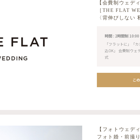
【会費制ウェデ
［THE FLAT 
〈背伸びしない 
時間 : 2時間制 10:00 / 1
「フラットに」「カ
込OK」 会費制ウ
式
この
【フォトウェデ
フォト婚・前撮