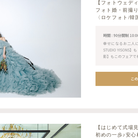
【フォトウェデ
フォト婚・前撮
〈ロケフォト/韓
時間 : 90分間制 10:00 / 
幸せになるお二人
STUDIO YISO
影】もこのフェアで
この
【はじめて式場
初めの一歩♪安心