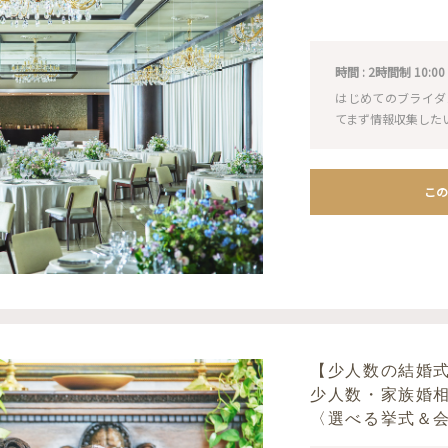
時間 : 2時間制 10:00 / 1
はじめてのブライダ
てまず情報収集した
この
【少人数の結婚
少人数・家族婚
〈選べる挙式＆