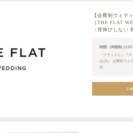
【会費制ウェデ
［THE FLAT 
〈背伸びしない 
時間 : 2時間制 10:00 / 1
「フラットに」「カ
込OK」 会費制ウ
式
この