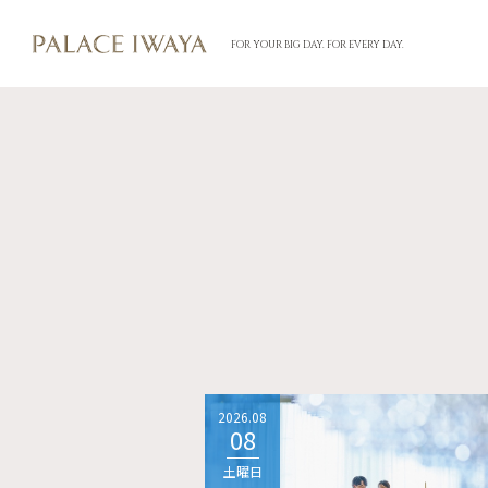
FOR YOUR BIG DAY. FOR EVERY DAY.
2026.08
08
土曜日