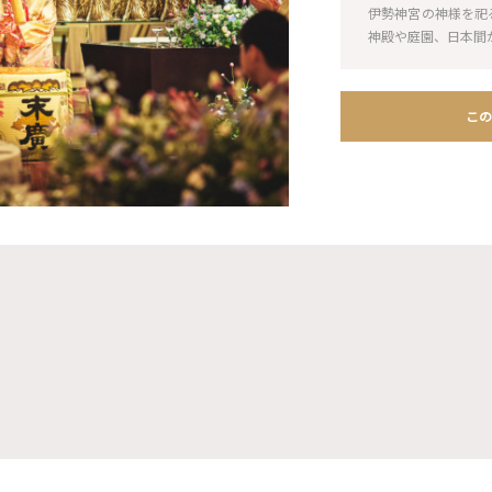
伊勢神宮の神様を祀
神殿や庭園、日本間
この