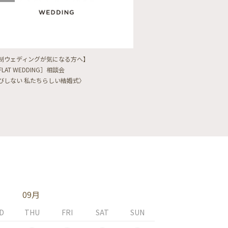
制ウェディングが気になる方へ】
【フォトウェディングをし
FLAT WEDDING］相談会
フォト婚・前撮り相談会
びしない 私たちらしい結婚式〉
〈ロケフォト/韓国フォト/
09月
D
THU
FRI
SAT
SUN
MON