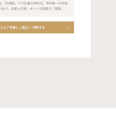
る「万寿殿」での荘厳な神前式。市内唯一の本格
があり、和装も充実！オトナな和婚をご提案。
フェアを詳しく見る/・予約する