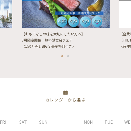
【おもてなしの味を大切にしたい方へ】
【会費
8月限定開催・無料試食会フェア
［THE 
〈150万円＆BIG３豪華特典付き〉
〈背伸
カレンダーから選ぶ
FRI
SAT
SUN
MON
TUE
WE