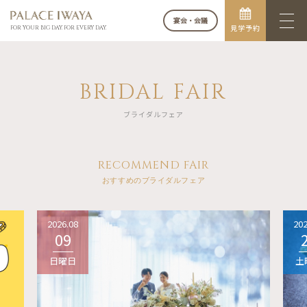
宴会・会議
見学予約
FOR YOUR BIG DAY. FOR EVERY DAY.
BRIDAL FAIR
ブライダルフェア
RECOMMEND FAIR
おすすめのブライダルフェア
2026.08
202
09
日曜日
土