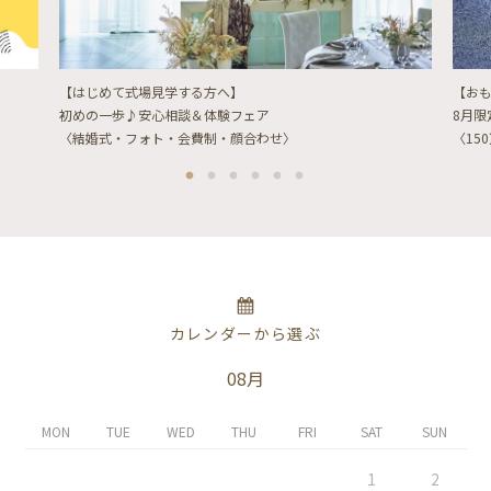
【はじめて式場見学する方へ】
【お
初めの一歩♪安心相談＆体験フェア
8月
〈結婚式・フォト・会費制・顔合わせ〉
〈15
カレンダーから選ぶ
08月
MON
TUE
WED
THU
FRI
SAT
SUN
1
2