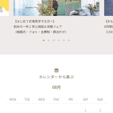
【はじめて式場見学する方へ】
【お
初めの一歩♪安心相談＆体験フェア
8月
〈結婚式・フォト・会費制・顔合わせ〉
〈15
カレンダーから選ぶ
08月
MON
TUE
WED
THU
FRI
SAT
SUN
1
2