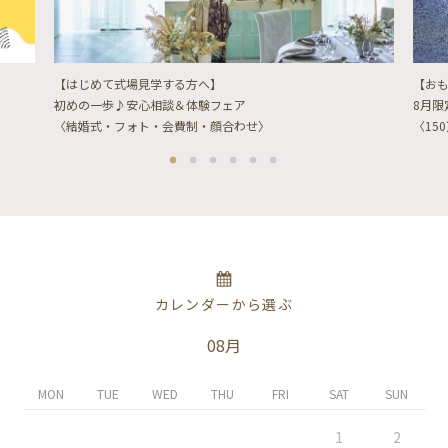
【はじめて式場見学する方へ】
【お
初めの一歩♪安心相談＆体験フェア
8月
〈結婚式・フォト・会費制・顔合わせ〉
〈15
カレンダーから選ぶ
08月
MON
TUE
WED
THU
FRI
SAT
SUN
1
2