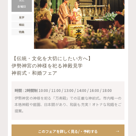
金曜日
見学
相談
特典
【伝統・文化を大切にしたい方へ】
伊勢神宮の神様を祀る神殿見学
神前式・和婚フェア
時間 : 2時間制 10:00 / 11:00 / 13:00 / 14:00 / 16:00 / 18:00
伊勢神宮の神様を祀る「万寿殿」での荘厳な神前式。市内唯一の
本格神殿や庭園、日本間があり、和装も充実！オトナな和婚をご
提案。
このフェアを詳しく見る/・予約する