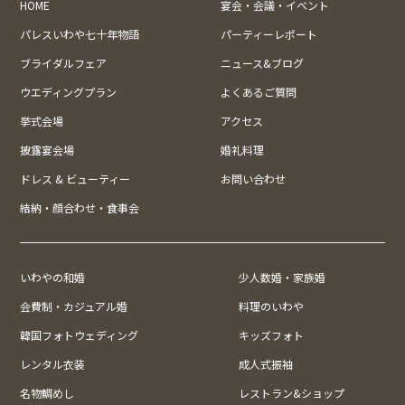
HOME
宴会・会議・イベント
パレスいわや七十年物語
パーティーレポート
ブライダルフェア
ニュース&ブログ
ウエディングプラン
よくあるご質問
挙式会場
アクセス
披露宴会場
婚礼料理
ドレス & ビューティー
お問い合わせ
結納・顔合わせ・食事会
いわやの和婚
少人数婚・家族婚
会費制・カジュアル婚
料理のいわや
韓国フォトウェディング
キッズフォト
レンタル衣装
成人式振袖
名物鯛めし
レストラン&ショップ