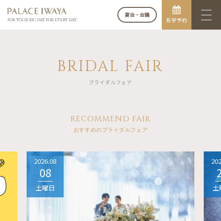
宴会・会議
見学予約
FOR YOUR BIG DAY. FOR EVERY DAY.
BRIDAL FAIR
ブライダルフェア
RECOMMEND FAIR
おすすめのブライダルフェア
2026.08
202
08
土曜日
土