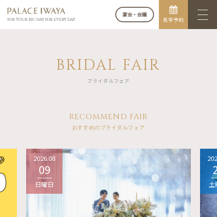
宴会・会議
見学予約
FOR YOUR BIG DAY. FOR EVERY DAY.
BRIDAL FAIR
ブライダルフェア
RECOMMEND FAIR
おすすめのブライダルフェア
2026.08
202
09
日曜日
土