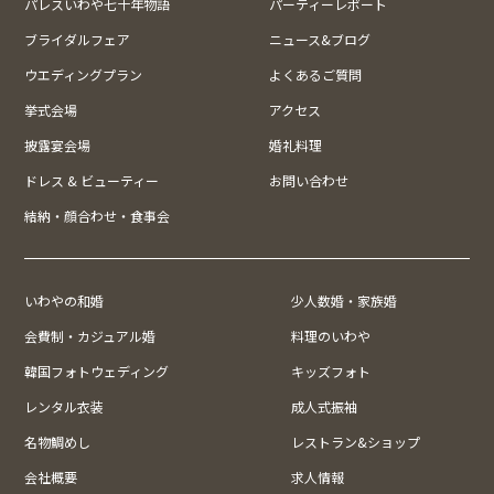
パレスいわや七十年物語
パーティーレポート
ブライダルフェア
ニュース&ブログ
ウエディングプラン
よくあるご質問
挙式会場
アクセス
披露宴会場
婚礼料理
ドレス & ビューティー
お問い合わせ
結納・顔合わせ・食事会
いわやの和婚
少人数婚・家族婚
会費制・カジュアル婚
料理のいわや
韓国フォトウェディング
キッズフォト
レンタル衣装
成人式振袖
名物鯛めし
レストラン&ショップ
会社概要
求人情報