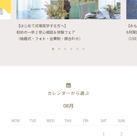
【はじめて式場見学する方へ】
【お
初めの一歩♪安心相談＆体験フェア
8月
〈結婚式・フォト・会費制・顔合わせ〉
〈15
カレンダーから選ぶ
08月
MON
TUE
WED
THU
FRI
SAT
SUN
1
2