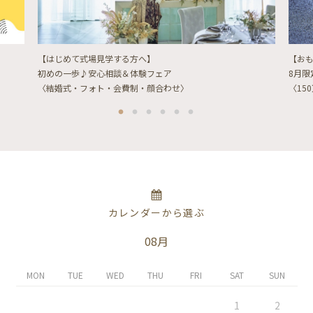
【はじめて式場見学する方へ】
【お
初めの一歩♪安心相談＆体験フェア
8月
〈結婚式・フォト・会費制・顔合わせ〉
〈15
カレンダーから選ぶ
08月
MON
TUE
WED
THU
FRI
SAT
SUN
1
2