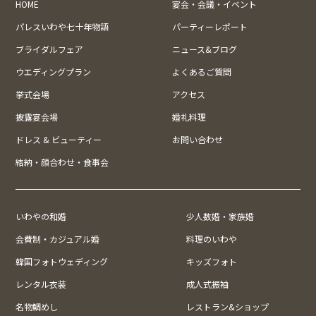
HOME
宴会・会議・イベント
パレスいわや七十年物語
パーティーレポート
ブライダルフェア
ニュース&ブログ
ウエディングプラン
よくあるご質問
挙式会場
アクセス
披露宴会場
婚礼料理
ドレス & ビューティー
お問い合わせ
結納・顔合わせ・食事会
いわやの和婚
少人数婚・家族婚
会費制・カジュアル婚
料理のいわや
韓国フォトウェディング
キッズフォト
レンタル衣装
成人式振袖
名物鯛めし
レストラン&ショップ