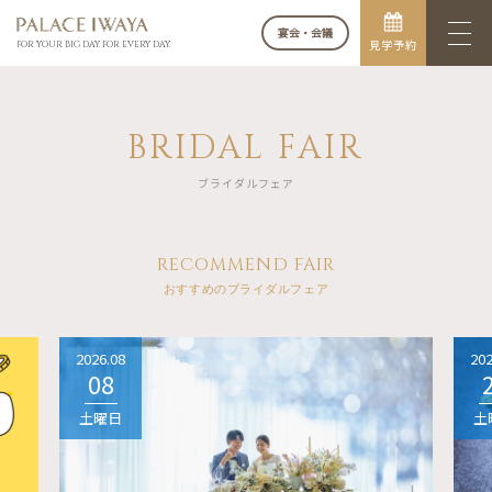
宴会・会議
見学予約
FOR YOUR BIG DAY. FOR EVERY DAY.
BRIDAL FAIR
ブライダルフェア
RECOMMEND FAIR
おすすめのブライダルフェア
2026.08
202
08
土曜日
土