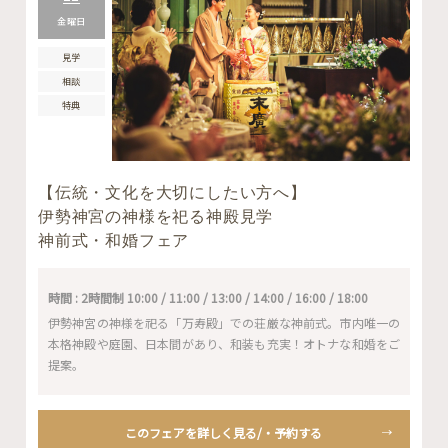
金曜日
見学
相談
特典
【伝統・文化を大切にしたい方へ】
伊勢神宮の神様を祀る神殿見学
神前式・和婚フェア
時間 : 2時間制 10:00 / 11:00 / 13:00 / 14:00 / 16:00 / 18:00
伊勢神宮の神様を祀る「万寿殿」での荘厳な神前式。市内唯一の
本格神殿や庭園、日本間があり、和装も充実！オトナな和婚をご
提案。
このフェアを詳しく見る/・予約する