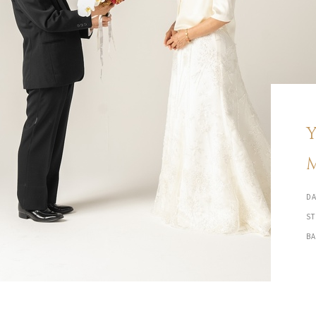
DA
S
B