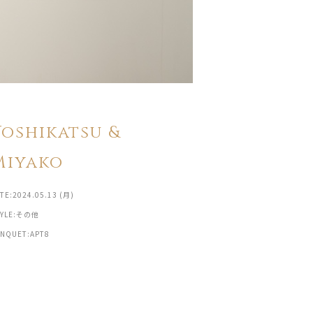
Yoshikatsu &
Miyako
TE:2024.05.13 (月)
TYLE:その他
ANQUET:APT8