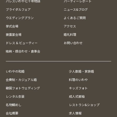
パレスいわや七十年物語
パーティーレポート
ブライダルフェア
ニュース&ブログ
ウエディングプラン
よくあるご質問
挙式会場
アクセス
披露宴会場
婚礼料理
ドレス & ビューティー
お問い合わせ
結納・顔合わせ・食事会
いわやの和婚
少人数婚・家族婚
会費制・カジュアル婚
料理のいわや
韓国フォトウェディング
キッズフォト
レンタル衣装
成人式振袖
名物鯛めし
レストラン&ショップ
会社概要
求人情報