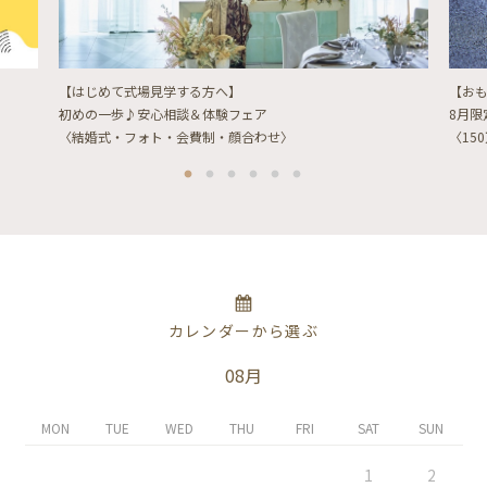
【はじめて式場見学する方へ】
【お
初めの一歩♪安心相談＆体験フェア
8月
〈結婚式・フォト・会費制・顔合わせ〉
〈15
カレンダーから選ぶ
08月
MON
TUE
WED
THU
FRI
SAT
SUN
1
2