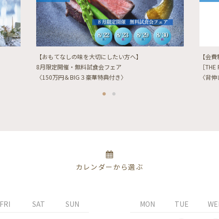
【おもてなしの味を大切にしたい方へ】
【会費
8月限定開催・無料試食会フェア
［THE 
〈150万円＆BIG３豪華特典付き〉
〈背伸
カレンダーから選ぶ
FRI
SAT
SUN
MON
TUE
WE