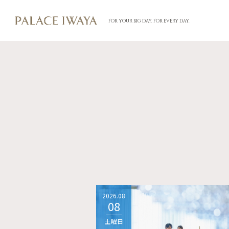
FOR YOUR BIG DAY. FOR EVERY DAY.
2026.08
08
土曜日