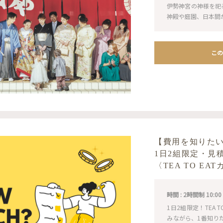
伊勢神宮の神様を祀
神殿や庭園、日本間
この
【費用を知りた
1日2組限定・見
〈TEA TO E
時間 : 2時間制 10:00 / 1
1日2組限定！TEA
みながら、1番知り