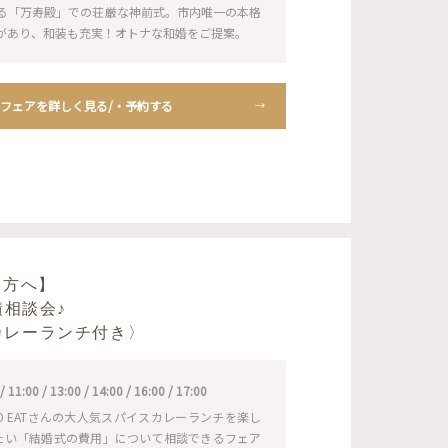
る「万寿殿」での荘厳な神前式。市内唯一の本格
があり、和装も充実！オトナな和婚をご提案。
フェアを詳しく見る/・予約する
い方へ】
積相談会♪
ATカレーランチ付き〉
1:00 / 13:00 / 14:00 / 16:00 / 17:00
 TO EATさんの大人気スパイスカレーランチを楽し
たい「結婚式の費用」について相談できるフェア