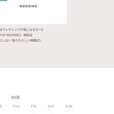
制ウェディングが気になる方へ】
【フォトウェディングをし
FLAT WEDDING］相談会
フォト婚・前撮り相談会
びしない 私たちらしい結婚式〉
〈ロケフォト/韓国フォト/
09月
D
THU
FRI
SAT
SUN
MON