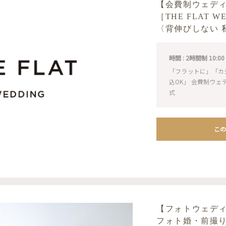
【会費制ウェデ
［THE FLAT 
〈背伸びしない 
時間 : 2時間制 10:00 / 1
「フラットに」「カ
込OK」 会費制ウ
式
この
【フォトウェデ
フォト婚・前撮