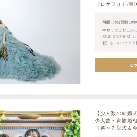
〈ロケフォト/韓
時間 : 90分間制 10:00 / 
幸せになるお二人
STUDIO YISO
影】もこのフェアで
この
【少人数の結婚
少人数・家族婚
〈選べる挙式＆