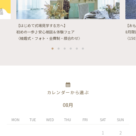
【はじめて式場見学する方へ】
【お
初めの一歩♪安心相談＆体験フェア
8月
〈結婚式・フォト・会費制・顔合わせ〉
〈15
カレンダーから選ぶ
08月
MON
TUE
WED
THU
FRI
SAT
SUN
1
2