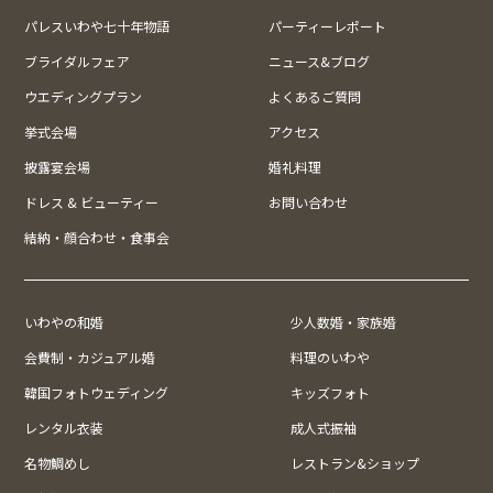
パレスいわや七十年物語
パーティーレポート
ブライダルフェア
ニュース&ブログ
ウエディングプラン
よくあるご質問
挙式会場
アクセス
披露宴会場
婚礼料理
ドレス & ビューティー
お問い合わせ
結納・顔合わせ・食事会
いわやの和婚
少人数婚・家族婚
会費制・カジュアル婚
料理のいわや
韓国フォトウェディング
キッズフォト
レンタル衣装
成人式振袖
名物鯛めし
レストラン&ショップ