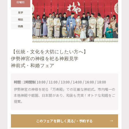
日曜日
見学
相談
特典
【伝統・文化を大切にしたい方へ】
伊勢神宮の神様を祀る神殿見学
神前式・和婚フェア
時間 : 2時間制 10:00 / 11:00 / 13:00 / 14:00 / 16:00 / 18:00
伊勢神宮の神様を祀る「万寿殿」での荘厳な神前式。市内唯一の
本格神殿や庭園、日本間があり、和装も充実！オトナな和婚をご
提案。
このフェアを詳しく見る/・予約する